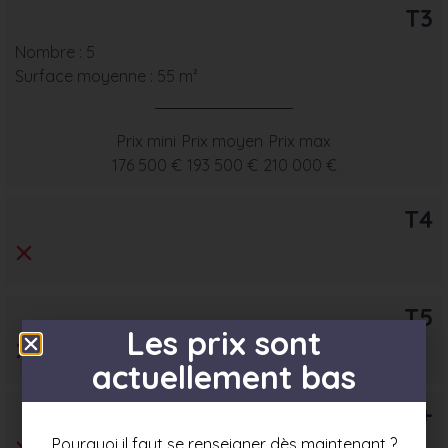
T3
Nombre : 5
Surface moyenne : 55 m²
Prix mini
Prix moyen
Prix max
176 500 €
193 500 €
210 000 €
T4
T5
Les prix sont
actuellement bas
T6+
Pourquoi il faut se renseigner dès maintenant ?