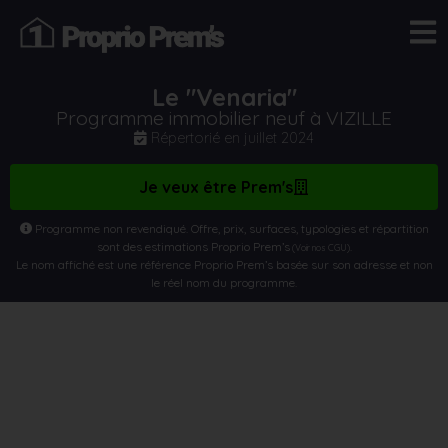
Le "Venaria"
Programme immobilier neuf à VIZILLE
Répertorié en
juillet 2024
Je veux être Prem's
Programme non revendiqué. Offre, prix, surfaces, typologies et répartition
sont des estimations Proprio Prem’s
.
(Voir nos CGU)
Le nom affiché est une référence Proprio Prem’s basée sur son adresse et non
le réel nom du programme.