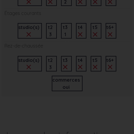
2
Étages courants
studio(s)
t2
t3
t4
t5
t6+
3
1
Rez-de-chaussée
studio(s)
t2
t3
t4
t5
t6+
3
commerces
oui