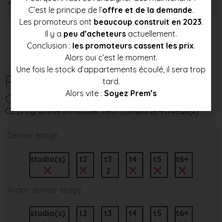
C’est le principe de l’
offre et de la demande
.
Les promoteurs ont
beaucoup construit en 2023
.
Il y a
peu d’acheteurs
actuellement.
Conclusion :
les promoteurs cassent les prix
.
Alors oui c’est le moment.
Une fois le stock d’appartements écoulé, il sera trop
Répartition des
tard.
appartements par étage
Alors vite :
Soyez Prem’s
Ce programme immobilier neuf comporte 4 niveau(x)
Dernier étage
studio(s)
t2
t3
t4
t5
t6+
2
Avant-dernier étage
studio(s)
t2
t3
t4
t5
t6+