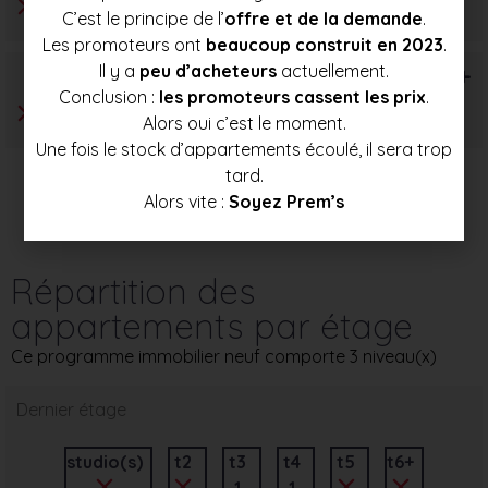
C’est le principe de l’
offre et de la demande
.
Les promoteurs ont
beaucoup construit en 2023
.
Il y a
peu d’acheteurs
actuellement.
T6+
Conclusion :
les promoteurs cassent les prix
.
Alors oui c’est le moment.
Une fois le stock d’appartements écoulé, il sera trop
tard.
Alors vite :
Soyez Prem’s
Répartition des
appartements par étage
Ce programme immobilier neuf comporte 3 niveau(x)
Dernier étage
studio(s)
t2
t3
t4
t5
t6+
1
1