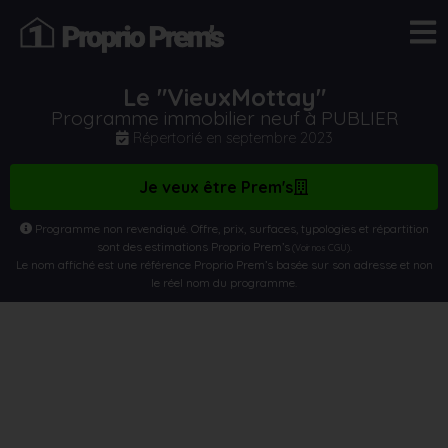
Le "VieuxMottay"
Programme immobilier neuf à PUBLIER
Répertorié en
septembre 2023
Je veux être Prem's
Programme non revendiqué. Offre, prix, surfaces, typologies et répartition
sont des estimations Proprio Prem’s
.
(Voir nos CGU)
Le nom affiché est une référence Proprio Prem’s basée sur son adresse et non
le réel nom du programme.