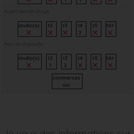
Avant-dernier étage
studio(s)
t2
t3
t4
t5
t6+
2
Rez-de-chaussée
studio(s)
t2
t3
t4
t5
t6+
1
2
commerces
oui
Je veux des informations sur