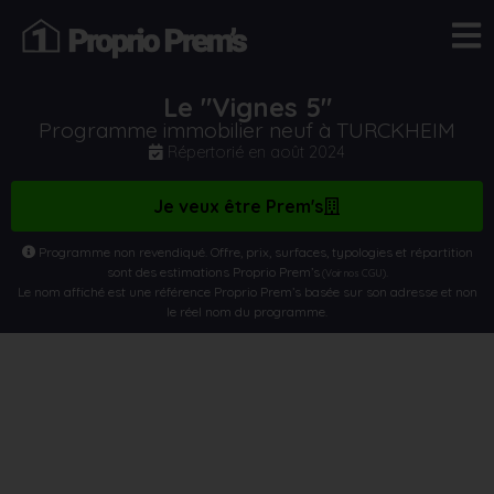
Le "Vignes 5"
Programme immobilier neuf à TURCKHEIM
Répertorié en
août 2024
Je veux être Prem's
Programme non revendiqué. Offre, prix, surfaces, typologies et répartition
sont des estimations Proprio Prem’s
.
(Voir nos CGU)
Le nom affiché est une référence Proprio Prem’s basée sur son adresse et non
le réel nom du programme.