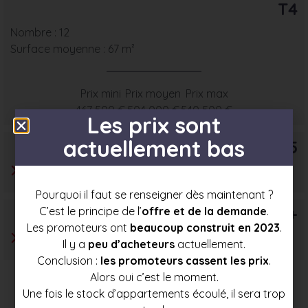
T4
Nombre : 12
Surface moyenne : 67 m²
Prix mini
Prix moyen
Prix max
467 500 €
504 000 €
540 500 €
Les prix sont
actuellement bas
T5
Pourquoi il faut se renseigner dès maintenant ?
T6+
C’est le principe de l’
offre et de la demande
.
Les promoteurs ont
beaucoup construit en 2023
.
Il y a
peu d’acheteurs
actuellement.
Conclusion :
les promoteurs cassent les prix
.
Alors oui c’est le moment.
Une fois le stock d’appartements écoulé, il sera trop