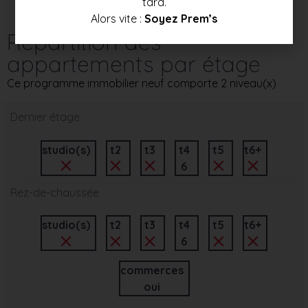
tard.
Alors vite :
Soyez Prem’s
Répartition des
appartements par étage
Ce programme immobilier neuf comporte 2 niveau(x)
Dernier étage
studio(s)
t2
t3
t4
t5
t6+
6
Rez-de-chaussée
studio(s)
t2
t3
t4
t5
t6+
6
commerces
oui