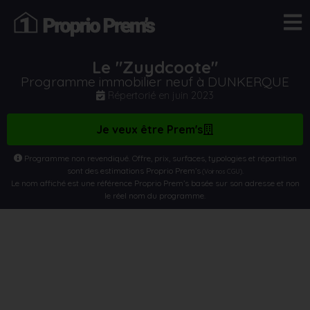
Le "Zuydcoote"
Programme immobilier neuf à DUNKERQUE
Répertorié en
juin 2023
Je veux être Prem's
Programme non revendiqué. Offre, prix, surfaces, typologies et répartition
sont des estimations Proprio Prem’s
.
(Voir nos CGU)
Le nom affiché est une référence Proprio Prem’s basée sur son adresse et non
le réel nom du programme.