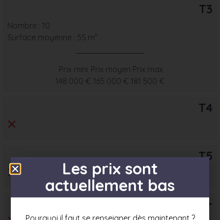
T3
Nombre : 10
Surface moyenne : 55 m²
Prix mini
Prix moyen
Prix max
148 000 €
165 000 €
181 500 €
T4
T5
Les prix sont
actuellement bas
T6+
Pourquoi il faut se renseigner dès maintenant ?