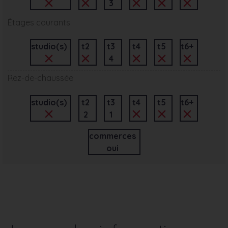
3
Étages courants
studio(s)
t2
t3
t4
t5
t6+
4
Rez-de-chaussée
studio(s)
t2
t3
t4
t5
t6+
2
1
commerces
oui