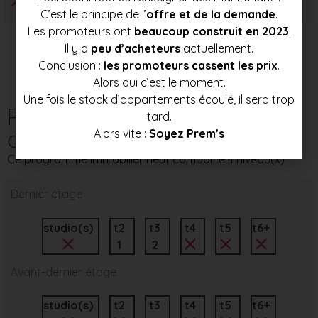
C’est le principe de l’
offre et de la demande
.
Les promoteurs ont
beaucoup construit en 2023
.
Il y a
peu d’acheteurs
actuellement.
Conclusion :
les promoteurs cassent les prix
.
Alors oui c’est le moment.
Une fois le stock d’appartements écoulé, il sera trop
Répartition des
tard.
appartements par étage
Alors vite :
Soyez Prem’s
Ce programme immobilier neuf comporte 4 niveau(x)
Dernier étage
studio(s)
t2
t3
t4
t5
t6+
1
2
Avant-dernier étage
studio(s)
t2
t3
t4
t5
t6+